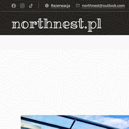
Rezerwacja
northnest@outlook.com
northnest.pl