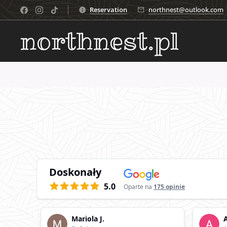
Reservation
northnest@outlook.com
northnest.pl