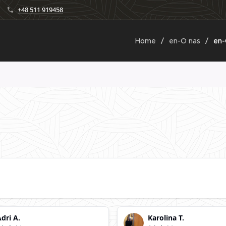
+48 511 919458
Home
en-O nas
en-